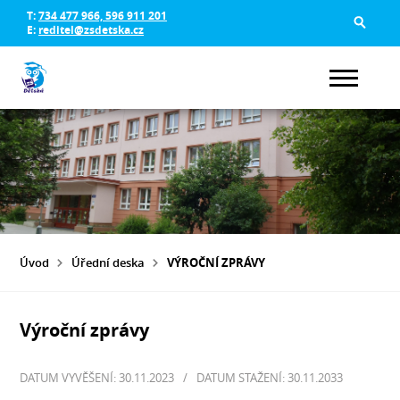
T:
734 477 966, 596 911 201
E:
reditel@zsdetska.cz
Úvod
Úřední deska
VÝROČNÍ ZPRÁVY
Výroční zprávy
DATUM VYVĚŠENÍ: 30.11.2023
/
DATUM STAŽENÍ: 30.11.2033