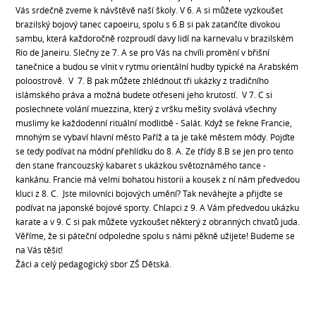
Vás srdečně zveme k návštěvě naší školy. V 6. A si můžete vyzkoušet
brazilský bojový tanec capoeiru, spolu s 6.B si pak zatančíte divokou
sambu, která každoročně rozproudí davy lidí na karnevalu v brazilském
Rio de Janeiru. Slečny ze 7. A se pro Vás na chvíli promění v břišní
tanečnice a budou se vlnit v rytmu orientální hudby typické na Arabském
poloostrově. V 7. B pak můžete zhlédnout tři ukázky z tradičního
islámského práva a možná budete otřeseni jeho krutostí. V 7. C si
poslechnete volání muezzina, který z vršku mešity svolává všechny
muslimy ke každodenní rituální modlitbě - Salát. Když se řekne Francie,
mnohým se vybaví hlavní město Paříž a ta je také městem módy. Pojďte
se tedy podívat na módní přehlídku do 8. A. Ze třídy 8.B se jen pro tento
den stane francouzský kabaret s ukázkou světoznámého tance -
kankánu. Francie má velmi bohatou historii a kousek z ní nám předvedou
kluci z 8. C. Jste milovníci bojových umění? Tak neváhejte a přijďte se
podívat na japonské bojové sporty. Chlapci z 9. A Vám předvedou ukázku
karate a v 9. C si pak můžete vyzkoušet některý z obranných chvatů juda.
Věříme, že si páteční odpoledne spolu s námi pěkně užijete! Budeme se
na Vás těšit!
Žáci a celý pedagogický sbor ZŠ Dětská.