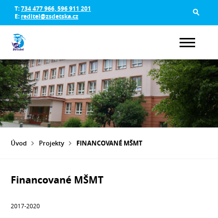
T:
734 477 966, 596 911 201
E:
reditel@zsdetska.cz
Úvod
Projekty
FINANCOVANÉ MŠMT
Financované MŠMT
2017-2020