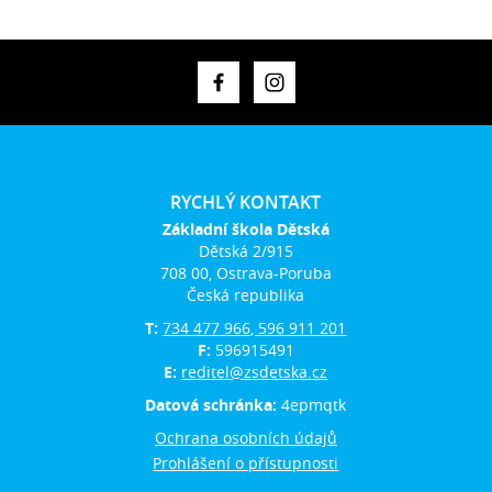
RYCHLÝ KONTAKT
Základní škola Dětská
Dětská 2/915
708 00, Ostrava-Poruba
Česká republika
T:
734 477 966, 596 911 201
F:
596915491
E:
reditel@zsdetska.cz
Datová schránka:
4epmqtk
Ochrana osobních údajů
Prohlášení o přístupnosti