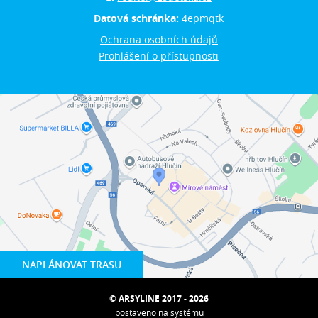
Datová schránka:
4epmqtk
Ochrana osobních údajů
Prohlášení o přístupnosti
NAPLÁNOVAT TRASU
© ARSYLINE 2017 - 2026
postaveno na systému