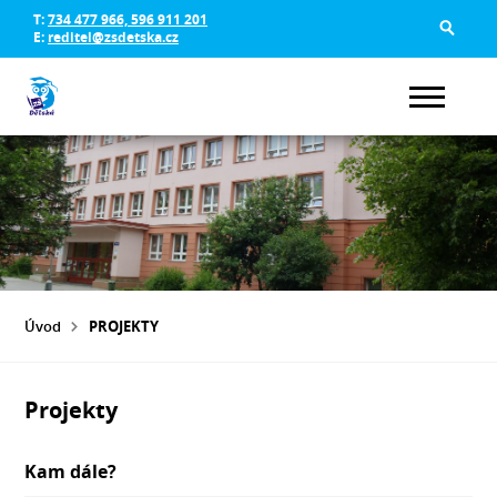
T:
734 477 966, 596 911 201
E:
reditel@zsdetska.cz
Úvod
PROJEKTY
Projekty
Kam dále?