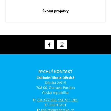
Školní projekty
RYCHLÝ KONTAKT
Základní škola Dětská
Dětská 2/915
708 00, Ostrava-Poruba
Česká republika
T:
734 477 966, 596 911 201
F:
596915491
E:
reditel@zsdetska.cz