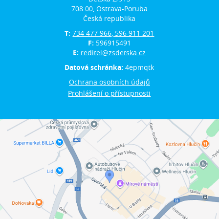
708 00, Ostrava-Poruba
Česká republika
T:
734 477 966, 596 911 201
F:
596915491
E:
reditel@zsdetska.cz
Datová schránka:
4epmqtk
Ochrana osobních údajů
Prohlášení o přístupnosti