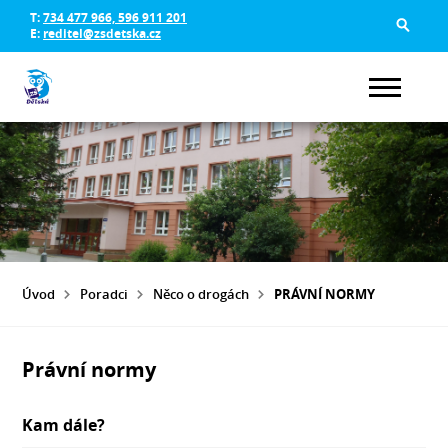
T:
734 477 966, 596 911 201
E:
reditel@zsdetska.cz
Úvod
Poradci
Něco o drogách
PRÁVNÍ NORMY
Právní normy
Kam dále?