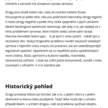
vnímání) a zároveň má schopnost vyvolat závislost.
Drogy jsou všude kolem nás, staly se součástí našeho života.
Posuzujeme je podle toho, zda jsou polečností tolerovány (drogy legální)
či nikoli (drogy ilegální) a podle míry rizika spojeného s jejich užíváním.
Ideální bezdrogová společnost neexistuje. Jde tedy o to, jak nejlépe se s
tímto problémem vyrovnat. Není možné nalézt univerzální recept.
Všechna černobílá řešení typu ... to já bych s nima zatočil... svědčí jen o
neznalosti věci. Výskyt drogového problému rovněž nevyloučí sebelepší
výchova v nejširším slova smyslu ani prevence, ale ani sebedůmyslnější
legislativní opatření. Opatřeními na co největším počtu společenských
rovin (rodina, škola, sportovní a kulturní nabídka, masmédia,
zdravotnická zařízení...) však lze snížit počet konzumentů, rovněž i rizika
související s užíváním. A o to zejména jde.
Historický pohled
Drogy provázejí lidstvo po tisíciletí. Jde o to, s jakým cílem a v jakém
dávkování tu kterou látku použijeme. Tatáž látka muže být v určitém
případě lékem, v určitém drogou. Lidé od pradávna využívali obojího.