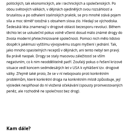
politických, tak ekonomických, ale i technických a společenských. Po
obou světových válkách, v dějinách ojedinělých svou rozsáhlostí a
brutalitou a po odhalení stalinských praktik, se pro mnohé stává pojem
síla a moc téměř totožná s obsahem slova zlo. Hledají se východiska.
Šedesátá léta znamenají v drogové oblasti bezesporu revoluci. Během
těchto let se uskutečnil pokus volně včlenit dosud málo známé drogy do
života moderní přetechnizované společnosti. Pomoci nich mělo lidstvo
dospět k jakémusi vyššímu vývojovému stupni myšlení i jednání. Tak,
jako mnoho spasitelných receptů v dějinách, ani tento nebyl ten pravý.
Ba právě naopak. Drogy se staly masovou záležitostí se vším
negativním, co k nim neoddělitelně patří. Zoufalý pokus o řešení krizové
situace vedl koncem sedmdesátých let v USA k vyhlášení tzv. drogové
války. Zřejmě také proto, že se v ní nebojovalo proti konkrétním
problémům, které konkrétní droga na konkrétním místě způsobuje, její
výsledek nesplňoval do ní vložená očekávání (spousty proinvestovaných
peněz, ale rozhodně ne společnost bez drog).
Kam dále?