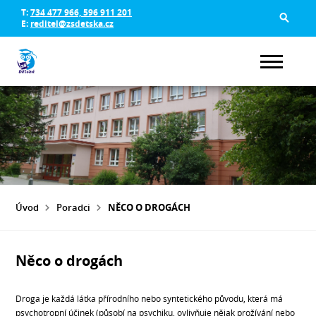
T:
734 477 966, 596 911 201
E:
reditel@zsdetska.cz
Úvod
Poradci
NĚCO O DROGÁCH
Něco o drogách
Droga je každá látka přírodního nebo syntetického původu, která má
psychotropní účinek (působí na psychiku, ovlivňuje nějak prožívání nebo