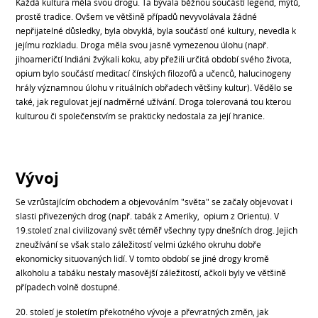
Každá kultura měla svou drogu. Ta bývala běžnou součástí legend, mýtů,
prostě tradice. Ovšem ve většině případů nevyvolávala žádné
nepřijatelné důsledky, byla obvyklá, byla součástí oné kultury, nevedla k
jejímu rozkladu. Droga měla svou jasně vymezenou úlohu (např.
jihoameričtí Indiáni žvýkali koku, aby přežili určitá období svého života,
opium bylo součástí meditací čínských filozofů a učenců, halucinogeny
hrály významnou úlohu v rituálních obřadech většiny kultur). Vědělo se
také, jak regulovat její nadměrné užívání. Droga tolerovaná tou kterou
kulturou či společenstvím se prakticky nedostala za její hranice.
Vývoj
Se vzrůstajícím obchodem a objevováním "světa" se začaly objevovat i
slasti přivezených drog (např. tabák z Ameriky, opium z Orientu). V
19.století znal civilizovaný svět téměř všechny typy dnešních drog. Jejich
zneužívání se však stalo záležitostí velmi úzkého okruhu dobře
ekonomicky situovaných lidí. V tomto období se jiné drogy kromě
alkoholu a tabáku nestaly masovější záležitostí, ačkoli byly ve většině
případech volně dostupné.
20. století je stoletím překotného vývoje a převratných změn, jak