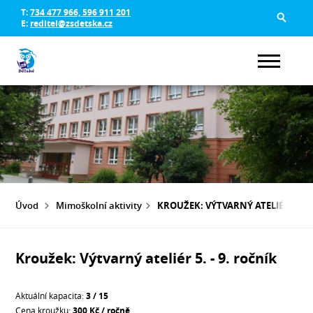
T:
734 477 966, 596 911 201
E:
reditel@zsdetska.cz
Úvod
Mimoškolní aktivity
KROUŽEK: VÝTVARNÝ ATELIÉR 5. - 
Kroužek: Výtvarný ateliér 5. - 9. ročník
Aktuální kapacita:
3 / 15
Cena kroužku:
300 Kč / ročně