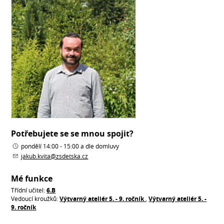
Potřebujete se se mnou spojit?
pondělí 14:00 - 15:00 a dle domluvy
jakub.kvita@zsdetska.cz
Mé funkce
Třídní učitel:
6.B
Vedoucí kroužků:
Výtvarný ateliér 5. - 9. ročník
,
Výtvarný ateliér 5. -
9. ročník