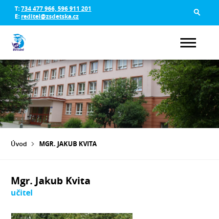
T:
734 477 966, 596 911 201
E:
reditel@zsdetska.cz
Úvod
MGR. JAKUB KVITA
Mgr. Jakub Kvita
učitel