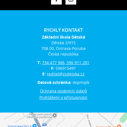
RYCHLÝ KONTAKT
Základní škola Dětská
Dětská 2/915
708 00, Ostrava-Poruba
Česká republika
T:
734 477 966, 596 911 201
F:
596915491
E:
reditel@zsdetska.cz
Datová schránka:
4epmqtk
Ochrana osobních údajů
Prohlášení o přístupnosti