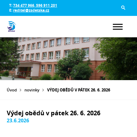
T:
734 477 966, 596 911 201
E:
reditel@zsdetska.cz
Úvod
novinky
VÝDEJ OBĚDŮ V PÁTEK 26. 6. 2026
Výdej obědů v pátek 26. 6. 2026
23.6.2026