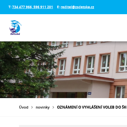
T:
734 477 966, 596 911 201
E:
reditel@zsdetska.cz
Úvod
novinky
OZNÁMENÍ O VYHLÁŠENÍ VOLEB DO ŠK