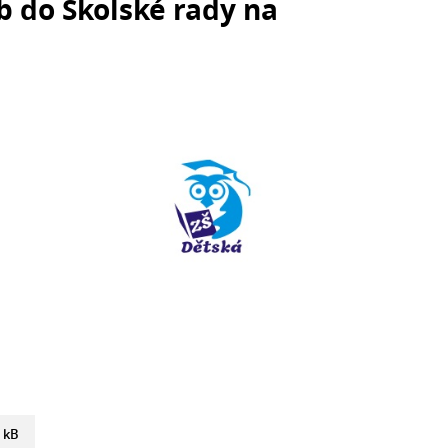
b do Školské rady na
 kB