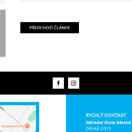
PŘEDCHOZÍ
ČLÁNEK
RYCHLÝ KONTAKT
Základní škola Dětská
Dětská 2/915