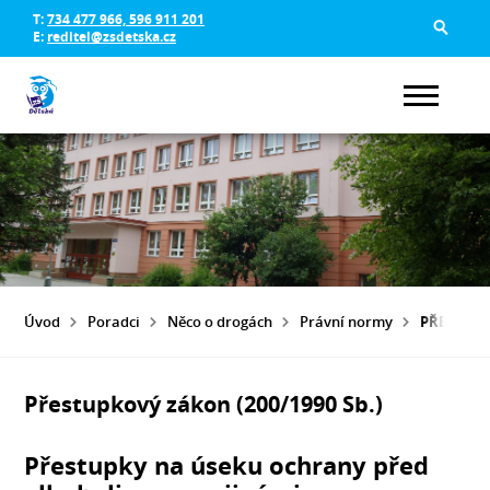
T:
734 477 966, 596 911 201
E:
reditel@zsdetska.cz
Úvod
Poradci
Něco o drogách
Právní normy
PŘESTUPK
Přestupkový zákon (200/1990 Sb.)
Přestupky na úseku ochrany před