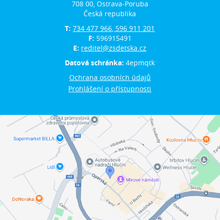
708 00, Ostrava-Poruba
Česká republika
T:
734 477 966, 596 911 201
F:
596915491
E:
reditel@zsdetska.cz
Datová schránka:
4epmqtk
Ochrana osobních údajů
Prohlášení o přístupnosti