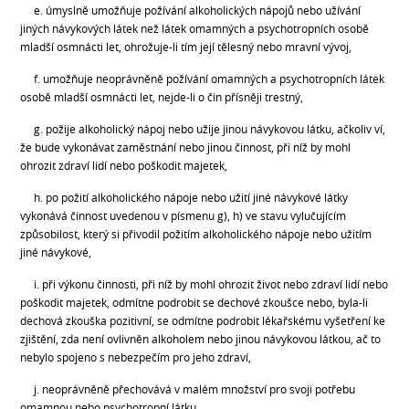
e. úmyslně umožňuje požívání alkoholických nápojů nebo užívání
jiných návykových látek než látek omamných a psychotropních osobě
mladší osmnácti let, ohrožuje-li tím její tělesný nebo mravní vývoj,
f. umožňuje neoprávněně požívání omamných a psychotropních látek
osobě mladší osmnácti let, nejde-li o čin přísněji trestný,
g. požije alkoholický nápoj nebo užije jinou návykovou látku, ačkoliv ví,
že bude vykonávat zaměstnání nebo jinou činnost, při níž by mohl
ohrozit zdraví lidí nebo poškodit majetek,
h. po požití alkoholického nápoje nebo užití jiné návykové látky
vykonává činnost uvedenou v písmenu g), h) ve stavu vylučujícím
způsobilost, který si přivodil požitím alkoholického nápoje nebo užitím
jiné návykové,
i. při výkonu činnosti, při níž by mohl ohrozit život nebo zdraví lidí nebo
poškodit majetek, odmítne podrobit se dechové zkoušce nebo, byla-li
dechová zkouška pozitivní, se odmítne podrobit lékařskému vyšetření ke
zjištění, zda není ovlivněn alkoholem nebo jinou návykovou látkou, ač to
nebylo spojeno s nebezpečím pro jeho zdraví,
j. neoprávněně přechovává v malém množství pro svoji potřebu
omamnou nebo psychotropní látku.