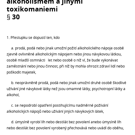
alkoholismem a jinými
toxikomaniemi
§ 30
1. Přestupku se dopustí ten, kdo
a. prodá, podá nebo jinak umožní požití alkoholického nápoje osobě
zjevně ovlivněné alkoholickým nápojem nebo jinou návykovou látkou,
osobě mladší osmnácti let nebo osobě o níž ví, že bude vykonávat
zaměstnání nebo jinou činnost, při níž by mohla ohrozit zdraví lidí nebo
poškodit majetek,
b. neoprávněně prodá, podá nebo jinak umožní druhé osobě škodlivé
užívání jiné návykové látky než jsou omamné látky, psychotropní látky a
alkohol,
c. se nepodrobí opatření postihujícímu nadměrné požívání
alkoholických nápojů nebo užívání jiných návykových látek,
d. úmyslně vyrobí líh nebo destilát bez povolení anebo úmyslně líh
nebo destilát bez povolení vyrobený přechovává nebo uvádí do oběhu,