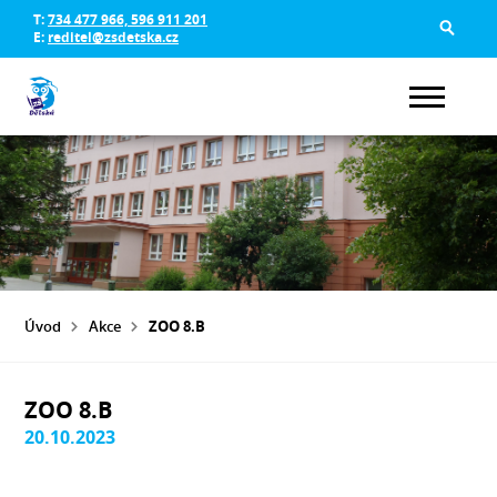
T:
734 477 966, 596 911 201
E:
reditel@zsdetska.cz
Úvod
Akce
ZOO 8.B
ZOO 8.B
20.10.2023