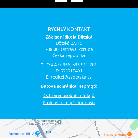
RYCHLÝ KONTAKT
Základní škola Dětská
Dětská 2/915
708 00, Ostrava-Poruba
Česká republika
T:
734 477 966, 596 911 201
F:
596915491
E:
reditel@zsdetska.cz
Datová schránka:
4epmqtk
Ochrana osobních údajů
Prohlášení o přístupnosti