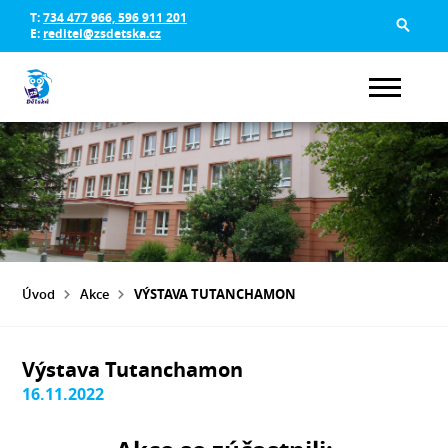
T:
734 477 966, 596 911 201
E:
reditel@zsdetska.cz
Úvod
Akce
VÝSTAVA TUTANCHAMON
Výstava Tutanchamon
16.11.2022