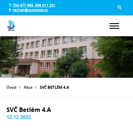
T:
734 477 966, 596 911 201
E:
reditel@zsdetska.cz
Úvod
Akce
SVČ BETLÉM 4.A
SVČ Betlém 4.A
12.12.2022