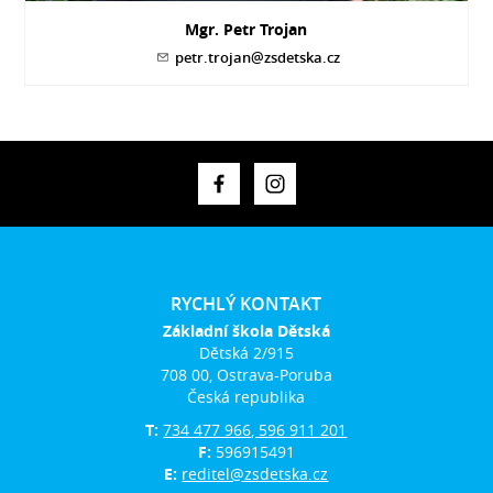
Mgr. Petr Trojan
petr.trojan@zsdetska.cz
RYCHLÝ KONTAKT
Základní škola Dětská
Dětská 2/915
708 00, Ostrava-Poruba
Česká republika
T:
734 477 966, 596 911 201
F:
596915491
E:
reditel@zsdetska.cz