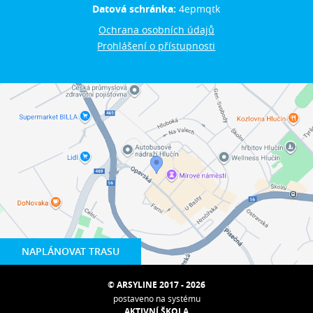
Datová schránka:
4epmqtk
Ochrana osobních údajů
Prohlášení o přístupnosti
NAPLÁNOVAT TRASU
© ARSYLINE 2017 - 2026
postaveno na systému
AKTIVNÍ ŠKOLA