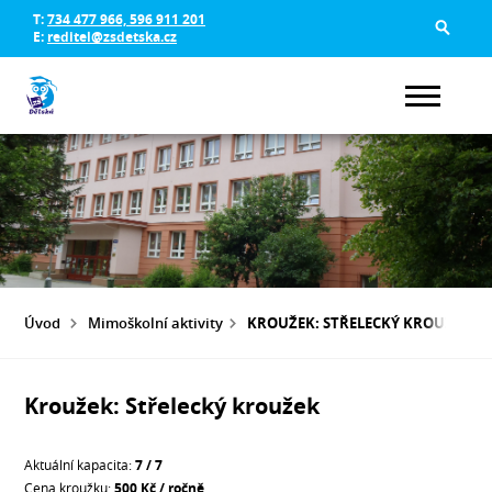
T:
734 477 966, 596 911 201
E:
reditel@zsdetska.cz
Úvod
Mimoškolní aktivity
KROUŽEK: STŘELECKÝ KROUŽEK
Kroužek: Střelecký kroužek
Aktuální kapacita:
7 / 7
Cena kroužku:
500 Kč / ročně