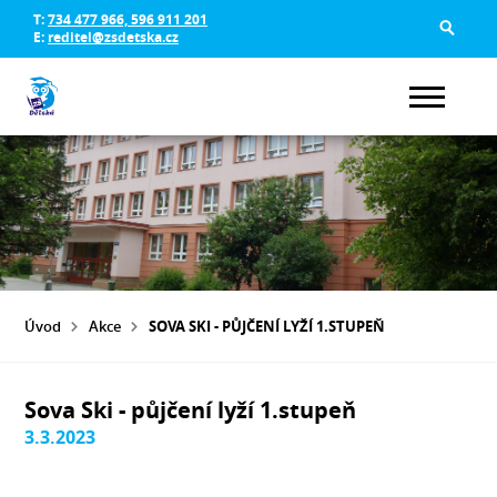
T:
734 477 966, 596 911 201
E:
reditel@zsdetska.cz
Úvod
Akce
SOVA SKI - PŮJČENÍ LYŽÍ 1.STUPEŇ
Sova Ski - půjčení lyží 1.stupeň
3.3.2023