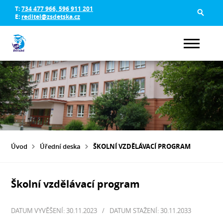
T:
734 477 966, 596 911 201
E:
reditel@zsdetska.cz
Úvod
Úřední deska
ŠKOLNÍ VZDĚLÁVACÍ PROGRAM
Školní vzdělávací program
DATUM VYVĚŠENÍ: 30.11.2023
/
DATUM STAŽENÍ: 30.11.2033