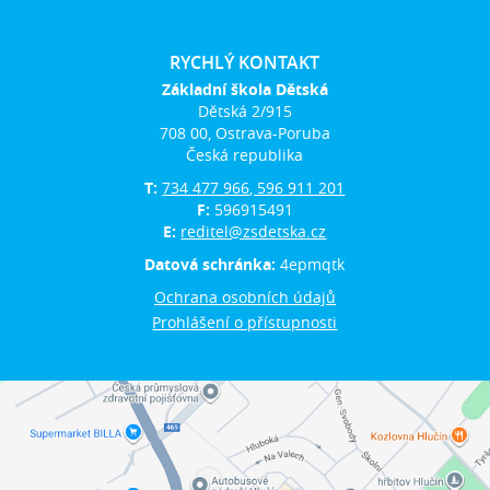
RYCHLÝ KONTAKT
Základní škola Dětská
Dětská 2/915
708 00, Ostrava-Poruba
Česká republika
T:
734 477 966, 596 911 201
F:
596915491
E:
reditel@zsdetska.cz
Datová schránka:
4epmqtk
Ochrana osobních údajů
Prohlášení o přístupnosti