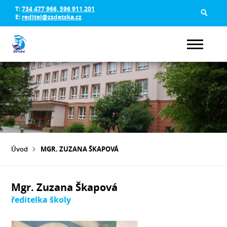
T:
734 477 966, 596 911 201
E:
reditel@zsdetska.cz
Úvod
MGR. ZUZANA ŠKAPOVÁ
Mgr. Zuzana Škapová
ředitelka školy