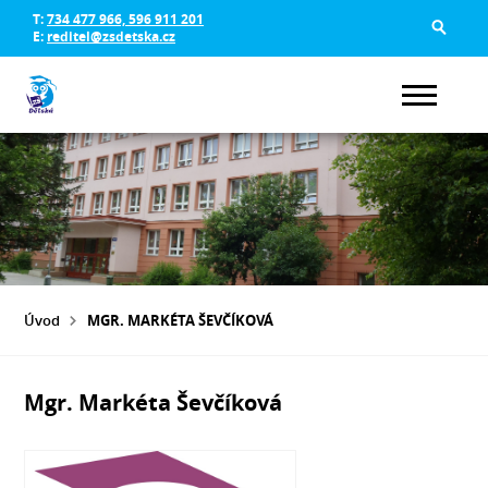
T:
734 477 966, 596 911 201
E:
reditel@zsdetska.cz
Úvod
MGR. MARKÉTA ŠEVČÍKOVÁ
Mgr. Markéta Ševčíková