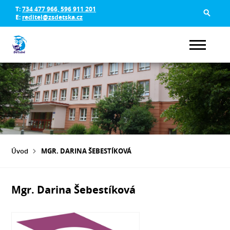
T:
734 477 966, 596 911 201
E:
reditel@zsdetska.cz
Úvod
MGR. DARINA ŠEBESTÍKOVÁ
Mgr. Darina Šebestíková