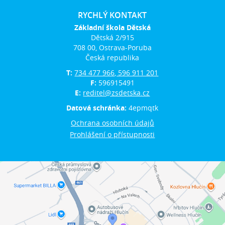
RYCHLÝ KONTAKT
Základní škola Dětská
Dětská 2/915
708 00, Ostrava-Poruba
Česká republika
T:
734 477 966, 596 911 201
F:
596915491
E:
reditel@zsdetska.cz
Datová schránka:
4epmqtk
Ochrana osobních údajů
Prohlášení o přístupnosti