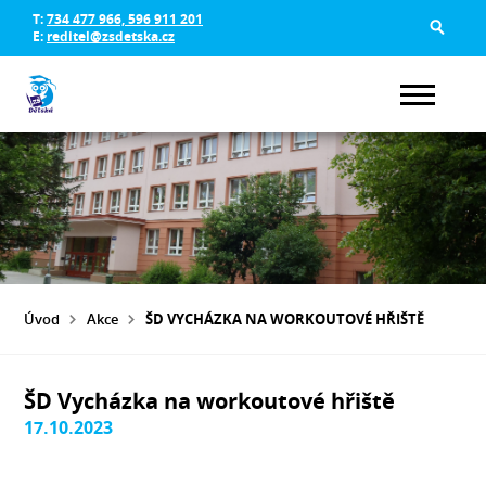
T:
734 477 966, 596 911 201
E:
reditel@zsdetska.cz
Úvod
Akce
ŠD VYCHÁZKA NA WORKOUTOVÉ HŘIŠTĚ
ŠD Vycházka na workoutové hřiště
17.10.2023