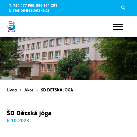
T:
734 477 966, 596 911 201
E:
reditel@zsdetska.cz
Úvod
Akce
ŠD DĚTSKÁ JÓGA
ŠD Dětská jóga
6.10.2023