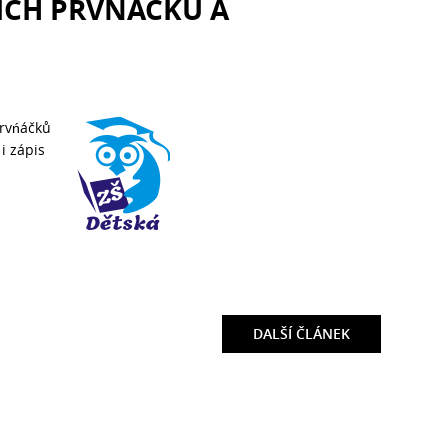
ÍCH PRVŇÁČKŮ A
prvńáčků
i zápis
DALŠÍ
ČLÁNEK