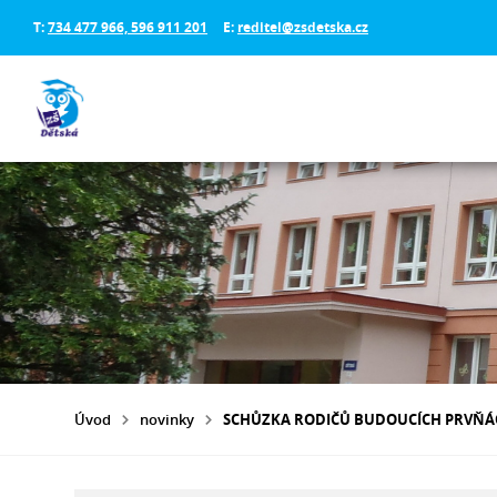
T:
734 477 966, 596 911 201
E:
reditel@zsdetska.cz
Úvod
novinky
SCHŮZKA RODIČŮ BUDOUCÍCH PRVŇÁČ