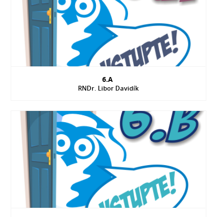
6.A
RNDr. Libor Davidík