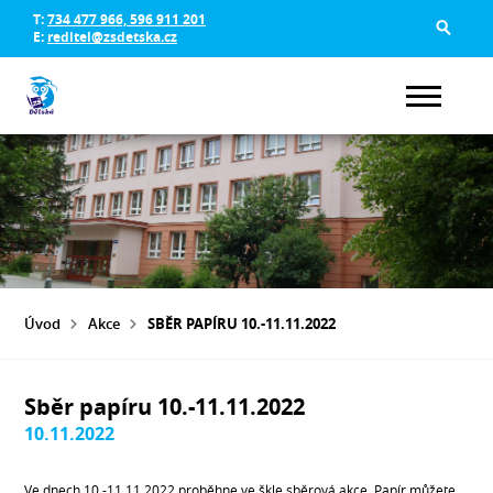
T:
734 477 966, 596 911 201
E:
reditel@zsdetska.cz
Úvod
Akce
SBĚR PAPÍRU 10.-11.11.2022
Sběr papíru 10.-11.11.2022
10.11.2022
Ve dnech 10.-11.11.2022 proběhne ve škle sběrová akce. Papír můžete