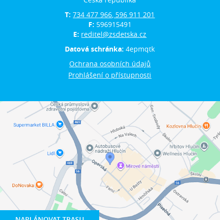
T:
734 477 966, 596 911 201
F:
596915491
E:
reditel@zsdetska.cz
Datová schránka:
4epmqtk
Ochrana osobních údajů
Prohlášení o přístupnosti
NAPLÁNOVAT TRASU