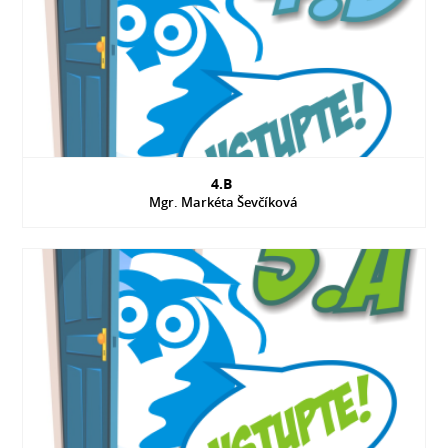
4.B
Mgr. Markéta Ševčíková