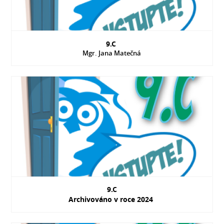
9.C
Mgr. Jana Matečná
9.C
Archivováno v roce 2024