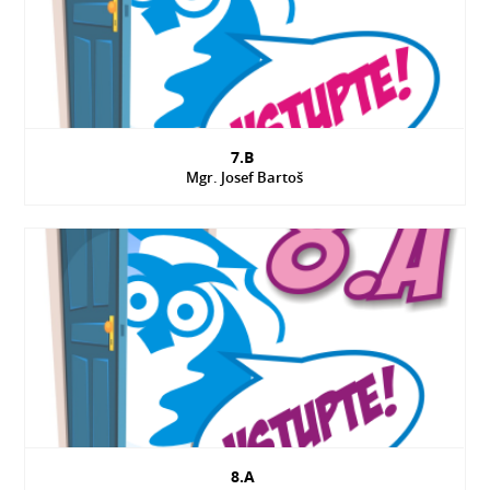
7.B
Mgr. Josef Bartoš
8.A