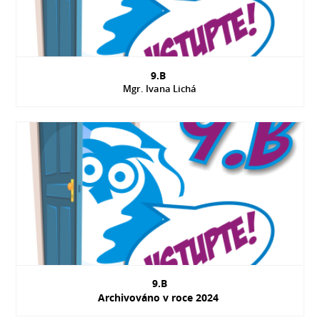
9.B
Mgr. Ivana Lichá
9.B
Archivováno v roce 2024