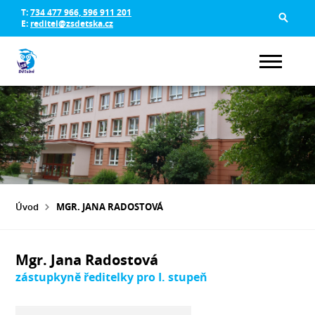
T:
734 477 966, 596 911 201
E:
reditel@zsdetska.cz
Úvod
MGR. JANA RADOSTOVÁ
Mgr. Jana Radostová
zástupkyně ředitelky pro I. stupeň