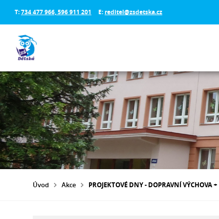
T:
734 477 966, 596 911 201
E:
reditel@zsdetska.cz
Úvod
Akce
PROJEKTOVÉ DNY - DOPRAVNÍ VÝCHOVA 