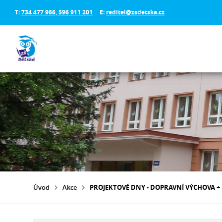
T:
734 477 966, 596 911 201
E:
reditel@zsdetska.cz
Úvod
Akce
PROJEKTOVÉ DNY - DOPRAVNÍ VÝCHOVA 