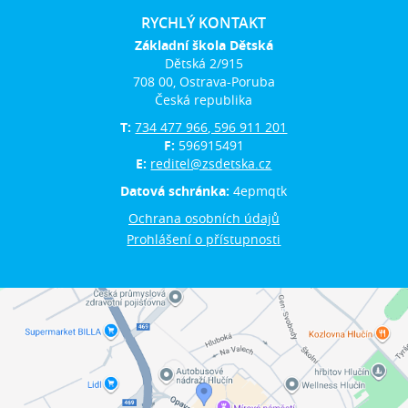
RYCHLÝ KONTAKT
Základní škola Dětská
Dětská 2/915
708 00, Ostrava-Poruba
Česká republika
T:
734 477 966, 596 911 201
F:
596915491
E:
reditel@zsdetska.cz
Datová schránka:
4epmqtk
Ochrana osobních údajů
Prohlášení o přístupnosti