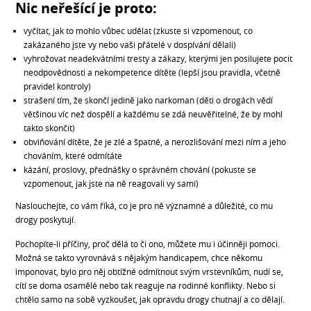
Nic neřešící je proto:
vyčítat, jak to mohlo vůbec udělat (zkuste si vzpomenout, co
zakázaného jste vy nebo vaši přátelé v dospívání dělali)
vyhrožovat neadekvátními tresty a zákazy, kterými jen posilujete pocit
neodpovědnosti a nekompetence dítěte (lepší jsou pravidla, včetně
pravidel kontroly)
strašení tím, že skončí jedině jako narkoman (děti o drogách vědí
většinou víc než dospělí a každému se zdá neuvěřitelné, že by mohl
takto skončit)
obviňování dítěte, že je zlé a špatné, a nerozlišování mezi ním a jeho
chováním, které odmítáte
kázání, proslovy, přednášky o správném chování (pokuste se
vzpomenout, jak jste na ně reagovali vy sami)
Naslouchejte, co vám říká, co je pro ně významné a důležité, co mu
drogy poskytují.
Pochopíte-li příčiny, proč dělá to či ono, můžete mu i účinněji pomoci.
Možná se takto vyrovnává s nějakým handicapem, chce někomu
imponovat, bylo pro něj obtížné odmítnout svým vrstevníkům, nudí se,
cítí se doma osamělé nebo tak reaguje na rodinné konflikty. Nebo si
chtělo samo na sobě vyzkoušet, jak opravdu drogy chutnají a co dělají.