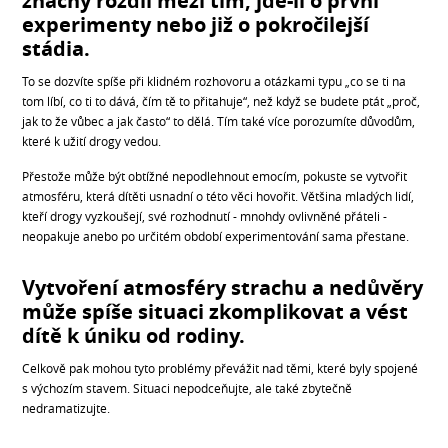
značný rozdíl mezí tím, jde-li o první
experimenty nebo již o pokročilejší
stádia.
To se dozvíte spíše při klidném rozhovoru a otázkami typu „co se ti na
tom líbí, co ti to dává, čím tě to přitahuje“, než když se budete ptát „proč,
jak to že vůbec a jak často“ to dělá. Tím také více porozumíte důvodům,
které k užití drogy vedou.
Přestože může být obtížné nepodlehnout emocím, pokuste se vytvořit
atmosféru, která dítěti usnadní o této věci hovořit. Většina mladých lidí,
kteří drogy vyzkoušejí, své rozhodnutí - mnohdy ovlivněné přáteli -
neopakuje anebo po určitém období experimentování sama přestane.
Vytvoření atmosféry strachu a nedůvěry
může spíše situaci zkomplikovat a vést
dítě k úniku od rodiny.
Celkově pak mohou tyto problémy převážit nad těmi, které byly spojené
s výchozím stavem. Situaci nepodceňujte, ale také zbytečně
nedramatizujte.