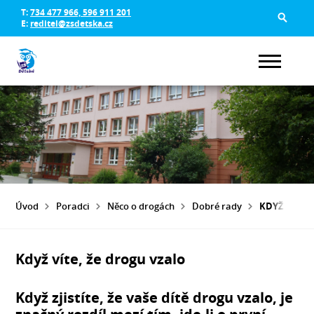
T:
734 477 966, 596 911 201
E:
reditel@zsdetska.cz
Úvod
Poradci
Něco o drogách
Dobré rady
KDYŽ VÍTE,
Když víte, že drogu vzalo
Když zjistíte, že vaše dítě drogu vzalo, je