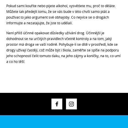
Pokud sami kouříte nebo pijete alkohol, vysvětlete mu, proč to děláte.
Můžete tak předejít tomu, že se vás bude v této chvíli samo ptát a
používat to jako argument své obhajoby. Co nejvíce se o drogách
informujte a nezatajujte, že jste to udělali.
Není příliš účinné opakovat důsledky užívání drog. Účinnější je
dohodnout se na určitých pravidlech včetně kontroly a na tom, jaký
prostor má droga ve vaší rodině. Pohybuje-Ii se dítě v prostředí, kde se
drogy užívají častěji, což může být i škola, zaměřte se spíše na podporu
jeho schopností čelit tomuto tlaku, na jeho zájmy a koníčky, na to, co umí
a co ho těší.