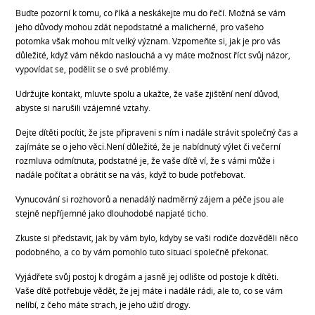
Buďte pozorní k tomu, co říká a neskákejte mu do řečí. Možná se vám
jeho důvody mohou zdát nepodstatné a malicherné, pro vašeho
potomka však mohou mít velký význam. Vzpomeňte si, jak je pro vás
důležité, když vám někdo naslouchá a vy máte možnost říct svůj názor,
vypovídat se, podělit se o své problémy.
Udržujte kontakt, mluvte spolu a ukažte, že vaše zjištění není důvod,
abyste si narušili vzájemné vztahy.
Dejte dítěti pocítit, že jste připraveni s ním i nadále strávit společný čas a
zajímáte se o jeho věci.Není důležité, že je nabídnutý výlet či večerní
rozmluva odmítnuta, podstatné je, že vaše dítě ví, že s vámi může i
nadále počítat a obrátit se na vás, když to bude potřebovat.
Vynucování si rozhovorů a nenadálý nadměrný zájem a péče jsou ale
stejně nepříjemné jako dlouhodobé napjaté ticho.
Zkuste si představit, jak by vám bylo, kdyby se vaši rodiče dozvěděli něco
podobného, a co by vám pomohlo tuto situaci společně překonat.
Vyjádřete svůj postoj k drogám a jasně jej odlište od postoje k dítěti.
Vaše dítě potřebuje vědět, že jej máte i nadále rádi, ale to, co se vám
nelíbí, z čeho máte strach, je jeho užití drogy.