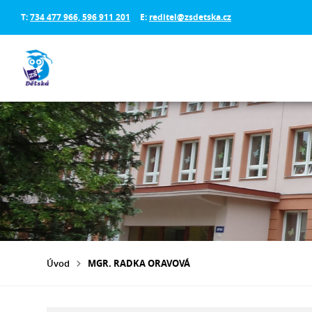
T:
734 477 966, 596 911 201
E:
reditel@zsdetska.cz
Úvod
MGR. RADKA ORAVOVÁ