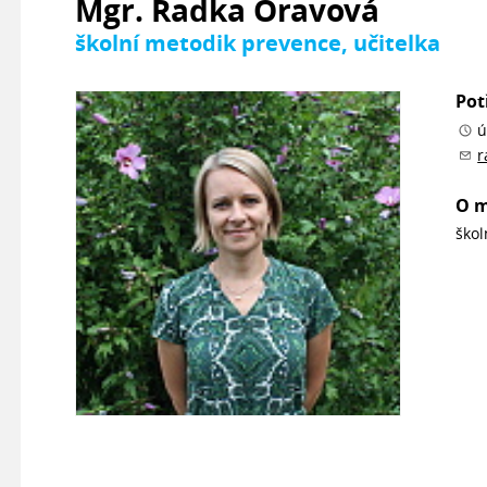
Mgr. Radka Oravová
školní metodik prevence, učitelka
Pot
ú
r
O 
škol