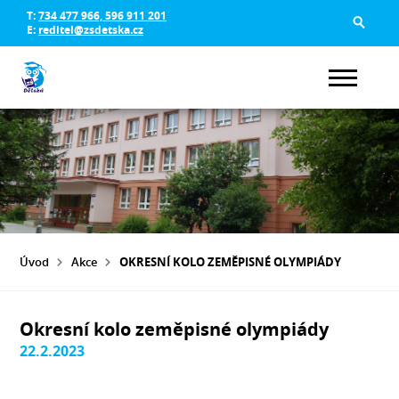
T:
734 477 966, 596 911 201
E:
reditel@zsdetska.cz
Úvod
Akce
OKRESNÍ KOLO ZEMĚPISNÉ OLYMPIÁDY
Okresní kolo zeměpisné olympiády
22.2.2023