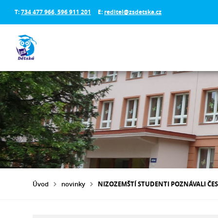
T:
734 477 966, 596 911 201
E:
reditel@zsdetska.cz
Úvod
novinky
NIZOZEMŠTÍ STUDENTI POZNÁVALI ČES