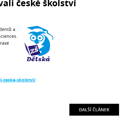
ali české školství
udentů a
Sciences.
praxe
i-ceske-skolstvi/
DALŠÍ
ČLÁNEK