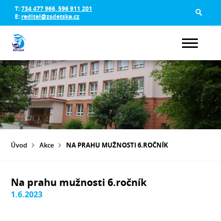
T:
734 477 966, 596 911 201
E:
reditel@zsdetska.cz
Úvod
Akce
NA PRAHU MUŽNOSTI 6.ROČNÍK
Na prahu mužnosti 6.ročník
1.6.2023