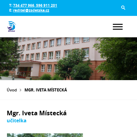
T:
734 477 966, 596 911 201
E:
reditel@zsdetska.cz
Úvod
MGR. IVETA MÍSTECKÁ
Mgr. Iveta Místecká
učitelka