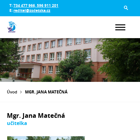
T:
734 477 966, 596 911 201
E:
reditel@zsdetska.cz
Úvod
MGR. JANA MATEČNÁ
Mgr. Jana Matečná
učitelka