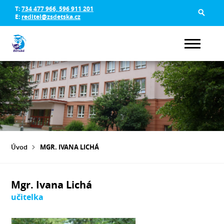
T:
734 477 966, 596 911 201
E:
reditel@zsdetska.cz
Úvod
MGR. IVANA LICHÁ
Mgr. Ivana Lichá
učitelka