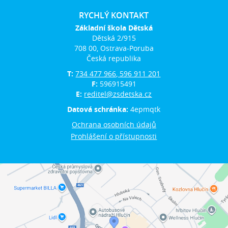
RYCHLÝ KONTAKT
Základní škola Dětská
Dětská 2/915
708 00, Ostrava-Poruba
Česká republika
T:
734 477 966, 596 911 201
F:
596915491
E:
reditel@zsdetska.cz
Datová schránka:
4epmqtk
Ochrana osobních údajů
Prohlášení o přístupnosti