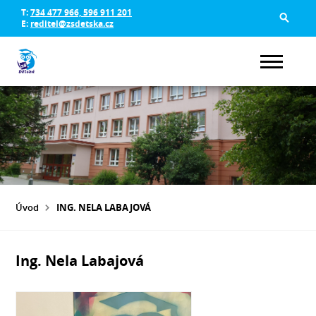
T:
734 477 966, 596 911 201
E:
reditel@zsdetska.cz
Úvod
ING. NELA LABAJOVÁ
Ing. Nela Labajová