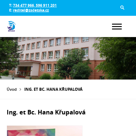
T:
734 477 966, 596 911 201
E:
reditel@zsdetska.cz
Úvod
ING. ET BC. HANA KŘUPALOVÁ
Ing. et Bc. Hana Křupalová