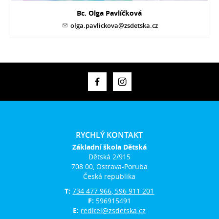
Bc. Olga Pavlíčková
olga.pavlickova@zsdetska.cz
RYCHLÝ KONTAKT
Základní škola Dětská
Dětská 2/915
708 00, Ostrava-Poruba
Česká republika
T:
734 477 966, 596 911 201
F:
596915491
E:
reditel@zsdetska.cz