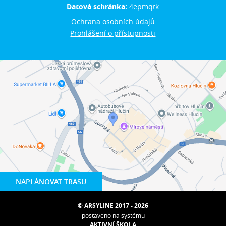
Datová schránka:
4epmqtk
Ochrana osobních údajů
Prohlášení o přístupnosti
NAPLÁNOVAT TRASU
© ARSYLINE 2017 - 2026
postaveno na systému
AKTIVNÍ ŠKOLA