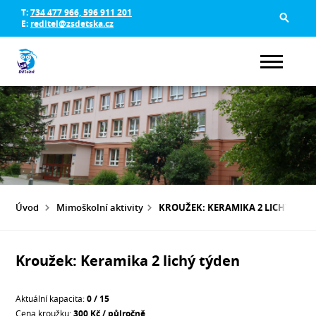
T:
734 477 966, 596 911 201
E:
reditel@zsdetska.cz
Úvod
Mimoškolní aktivity
KROUŽEK: KERAMIKA 2 LICHÝ TÝD
Kroužek: Keramika 2 lichý týden
Aktuální kapacita:
0 / 15
Cena kroužku:
300 Kč / půlročně