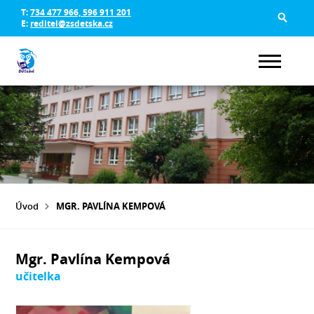
T:
734 477 966, 596 911 201
E:
reditel@zsdetska.cz
Úvod
MGR. PAVLÍNA KEMPOVÁ
Mgr. Pavlína Kempová
učitelka