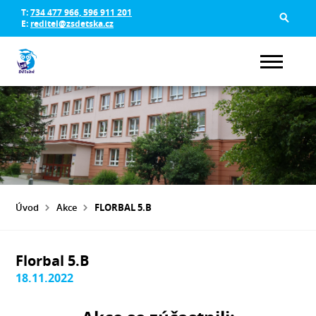
T:
734 477 966, 596 911 201
E:
reditel@zsdetska.cz
Úvod
Akce
FLORBAL 5.B
Florbal 5.B
18.11.2022