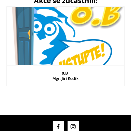
Akce se zúčastnili:
8.B
Mgr. Jiří Keclík