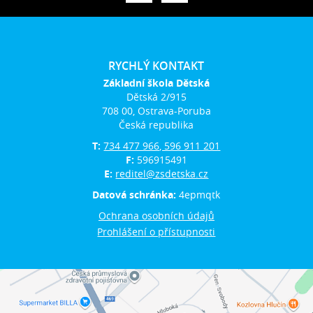
RYCHLÝ KONTAKT
Základní škola Dětská
Dětská 2/915
708 00, Ostrava-Poruba
Česká republika
T:
734 477 966, 596 911 201
F:
596915491
E:
reditel@zsdetska.cz
Datová schránka:
4epmqtk
Ochrana osobních údajů
Prohlášení o přístupnosti