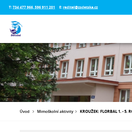
T:
734 477 966, 596 911 201
E:
reditel@zsdetska.cz
Úvod
Mimoškolní aktivity
KROUŽEK: FLORBAL 1. - 5. 