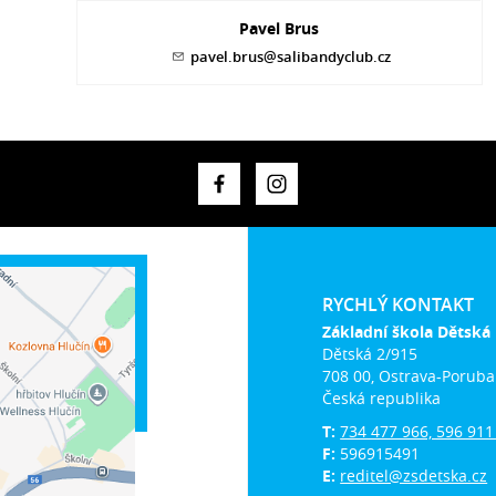
Pavel Brus
pavel.brus@salibandyclub.cz
RYCHLÝ KONTAKT
Základní škola Dětská
Dětská 2/915
708 00, Ostrava-Poruba
Česká republika
T:
734 477 966, 596 911
F:
596915491
E:
reditel@zsdetska.cz