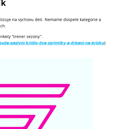
ík
ializuje na vychovu deti. Nemame dospele kategorie a
ich.
nkety “trener sezony”.
ude-pasivni-kridlo-dva-sprintiky-a-drbani-na-brisku
)