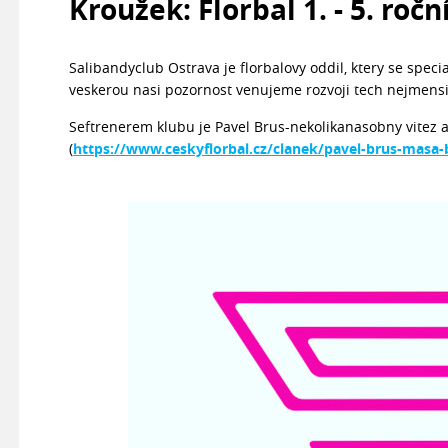
Kroužek: Florbal 1. - 5. ročn
Salibandyclub Ostrava je florbalovy oddil, ktery se spec
veskerou nasi pozornost venujeme rozvoji tech nejmens
Seftrenerem klubu je Pavel Brus-nekolikanasobny vitez a
(
https://www.ceskyflorbal.cz/clanek/pavel-brus-masa-b