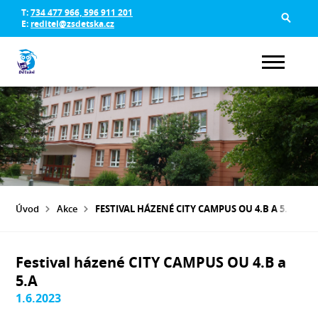
T:
734 477 966, 596 911 201
E:
reditel@zsdetska.cz
Úvod
Akce
FESTIVAL HÁZENÉ CITY CAMPUS OU 4.B A 5.A
Festival házené CITY CAMPUS OU 4.B a
5.A
1.6.2023