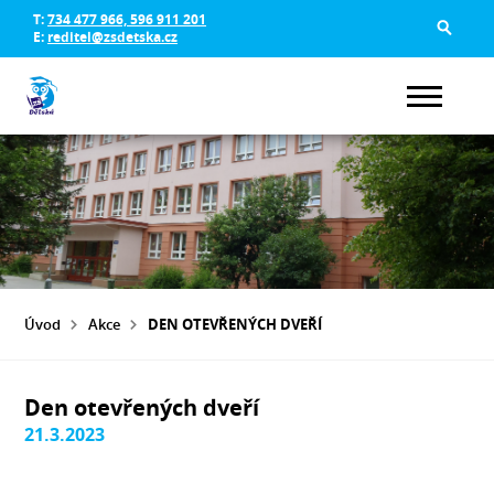
T:
734 477 966, 596 911 201
E:
reditel@zsdetska.cz
Úvod
Akce
DEN OTEVŘENÝCH DVEŘÍ
Den otevřených dveří
21.3.2023