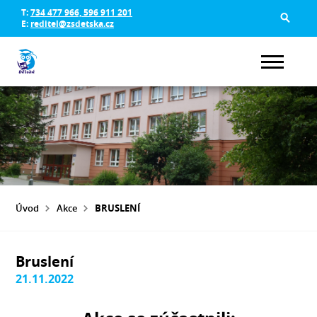
T:
734 477 966, 596 911 201
E:
reditel@zsdetska.cz
Úvod
Akce
BRUSLENÍ
Bruslení
21.11.2022