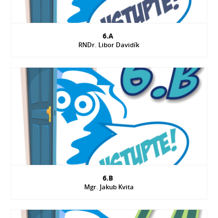
6.A
RNDr. Libor Davidík
6.B
Mgr. Jakub Kvita