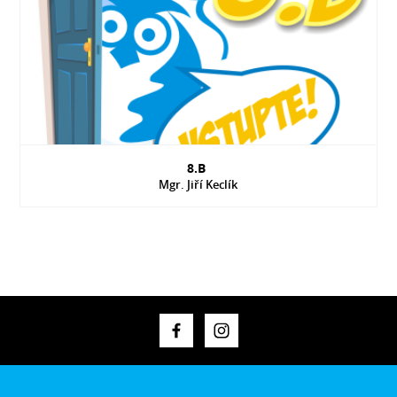
8.B
Mgr. Jiří Keclík