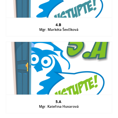
4.B
Mgr. Markéta Ševčíková
5.A
Mgr. Kateřina Huvarová