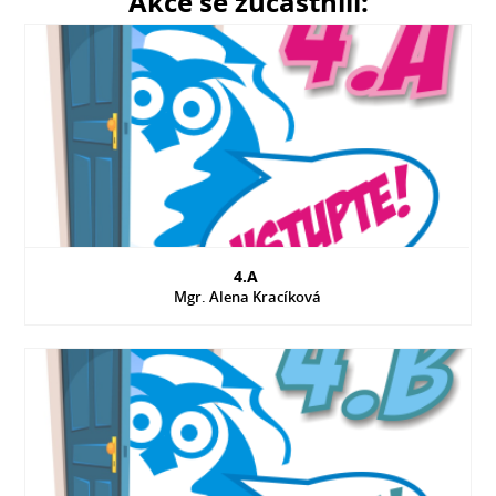
Akce se zúčastnili:
4.A
Mgr. Alena Kracíková