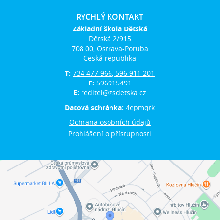
RYCHLÝ KONTAKT
Základní škola Dětská
Dětská 2/915
708 00, Ostrava-Poruba
Česká republika
T:
734 477 966, 596 911 201
F:
596915491
E:
reditel@zsdetska.cz
Datová schránka:
4epmqtk
Ochrana osobních údajů
Prohlášení o přístupnosti