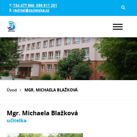
T:
734 477 966, 596 911 201
E:
reditel@zsdetska.cz
Úvod
MGR. MICHAELA BLAŽKOVÁ
Mgr. Michaela Blažková
učitelka