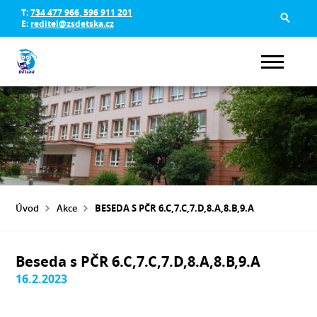
T:
734 477 966, 596 911 201
E:
reditel@zsdetska.cz
Úvod
Akce
BESEDA S PČR 6.C,7.C,7.D,8.A,8.B,9.A
Beseda s PČR 6.C,7.C,7.D,8.A,8.B,9.A
16.2.2023