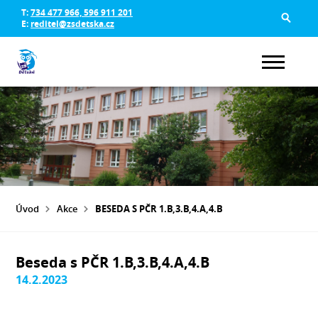
T:
734 477 966, 596 911 201
E:
reditel@zsdetska.cz
Úvod
Akce
BESEDA S PČR 1.B,3.B,4.A,4.B
Beseda s PČR 1.B,3.B,4.A,4.B
14.2.2023