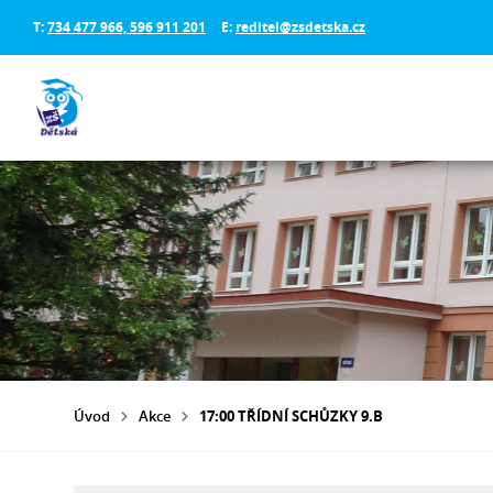
T:
734 477 966, 596 911 201
E:
reditel@zsdetska.cz
Úvod
Akce
17:00 TŘÍDNÍ SCHŮZKY 9.B