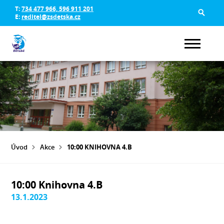
T:
734 477 966, 596 911 201
E:
reditel@zsdetska.cz
Úvod
Akce
10:00 KNIHOVNA 4.B
10:00 Knihovna 4.B
13.1.2023