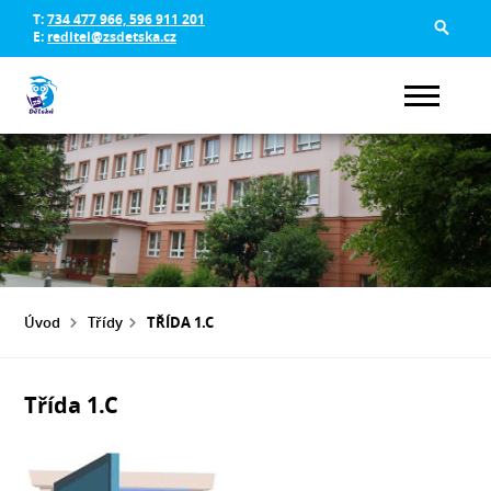
T:
734 477 966, 596 911 201
E:
reditel@zsdetska.cz
Úvod
Třídy
TŘÍDA 1.C
Třída 1.C