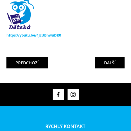
https://youtu.be/4JcUBhwuDK0
PŘEDCHOZÍ
DALŠÍ
RYCHLÝ KONTAKT