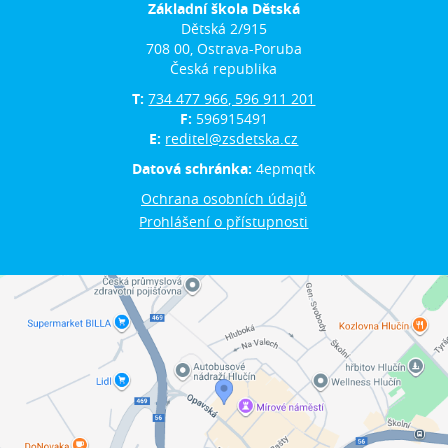
Základní škola Dětská
Dětská 2/915
708 00, Ostrava-Poruba
Česká republika
T:
734 477 966, 596 911 201
F:
596915491
E:
reditel@zsdetska.cz
Datová schránka:
4epmqtk
Ochrana osobních údajů
Prohlášení o přístupnosti