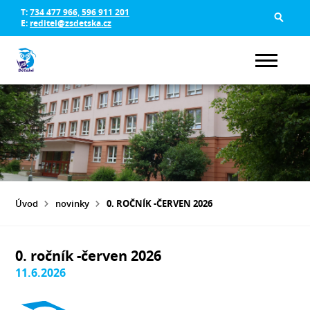
T:
734 477 966, 596 911 201
E:
reditel@zsdetska.cz
Úvod
novinky
0. ROČNÍK -ČERVEN 2026
0. ročník -červen 2026
11.6.2026